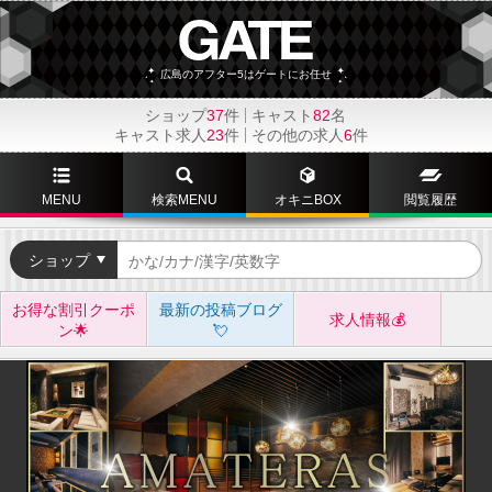
広島のアフター5はゲートにお任せ
ショップ
37
件
キャスト
82
名
キャスト求人
23
件
その他の求人
6
件
MENU
検索MENU
オキニBOX
閲覧履歴
ショップ
お得な割引クーポ
最新の投稿ブログ
求人情報💰
ン🌟
💘