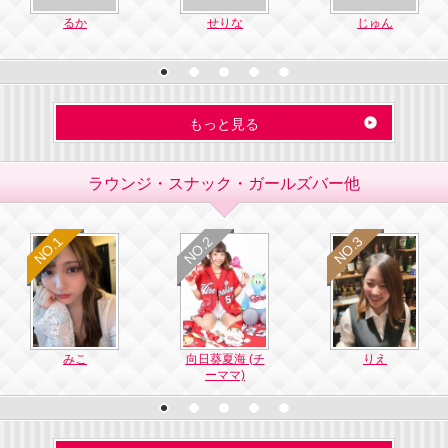
るか
せりな
じゅん
もっと見る
ラウンジ・スナック・ガールズバー他
NO.1
NO.2
NO.3
No1
No2
N
みこ
向日葵夏海 (チ
りえ
ーママ)