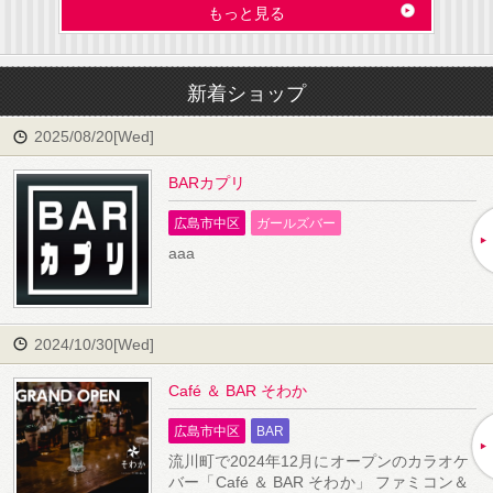
もっと見る
新着ショップ
2025/08/20[Wed]
BARカプリ
広島市中区
ガールズバー
aaa
2024/10/30[Wed]
Café ＆ BAR そわか
広島市中区
BAR
流川町で2024年12月にオープンのカラオケ
バー「Café ＆ BAR そわか」 ファミコン＆