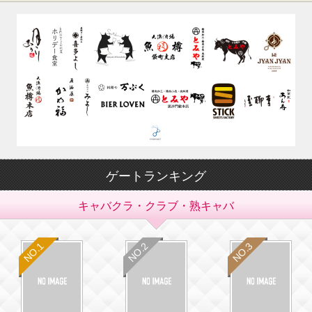
ゲートランキング
キャバクラ・クラブ・熟キャバ
NO.1
NO.2
NO.3
NO IMAGE
No1
NO IMAGE
No2
NO
N