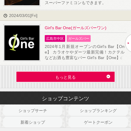
スーパーファミコンもできます。
2024/03/01[Fri]
Girl's Bar One(ガールズバーワン)
広島市中区
ガールズバー
2024年1月新規オープンのGirl's Bar【On
e】 カラオケやダーツ最新完備！カクテル
などお酒も豊富なバー Girl's Bar【One】の
心地よいぬくもりに包まれた店内で、至福
のひとときをお過ごしください。 お好みに
合わせて楽しめるドリンクも豊富に取り揃
もっと見る
えております♪ 店内はゆったりとしたアッ
トホームな雰囲気です。ムーディーな照明
が心地よい空間を演出し、ゆったりとした
ひとときをお約束します。 カラオケやダー
ショップコンテンツ
ツなどのエンターテイメントも楽しめま
す。
ショップサーチ
ショップランキング
新着ショップ
ゲートクーポン