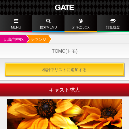
MENU
検索MENU
オキニBOX
閲覧履歴
広島市中区
ラウンジ
TOMO(トモ)
検討中リストに追加する
キャスト求人