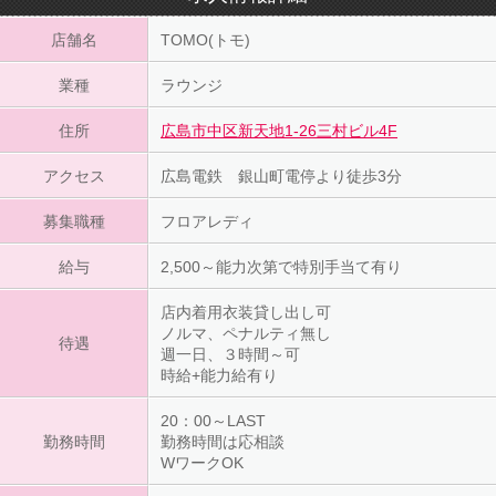
店舗名
TOMO(トモ)
業種
ラウンジ
住所
広島市中区新天地1-26三村ビル4F
アクセス
広島電鉄 銀山町電停より徒歩3分
募集職種
フロアレディ
給与
2,500～能力次第で特別手当て有り
店内着用衣装貸し出し可
ノルマ、ペナルティ無し
待遇
週一日、３時間～可
時給+能力給有り
20：00～LAST
勤務時間
勤務時間は応相談
WワークOK