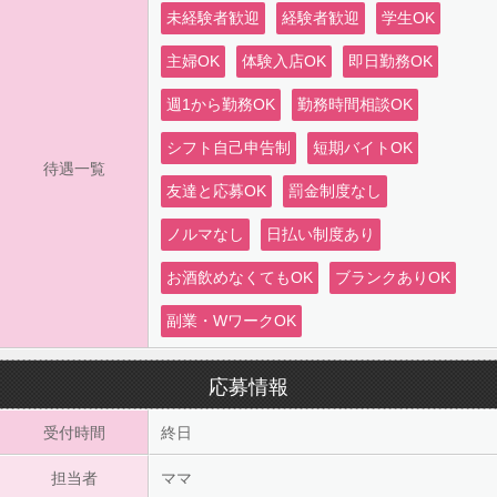
未経験者歓迎
経験者歓迎
学生OK
主婦OK
体験入店OK
即日勤務OK
週1から勤務OK
勤務時間相談OK
シフト自己申告制
短期バイトOK
待遇一覧
友達と応募OK
罰金制度なし
ノルマなし
日払い制度あり
お酒飲めなくてもOK
ブランクありOK
副業・WワークOK
応募情報
受付時間
終日
担当者
ママ